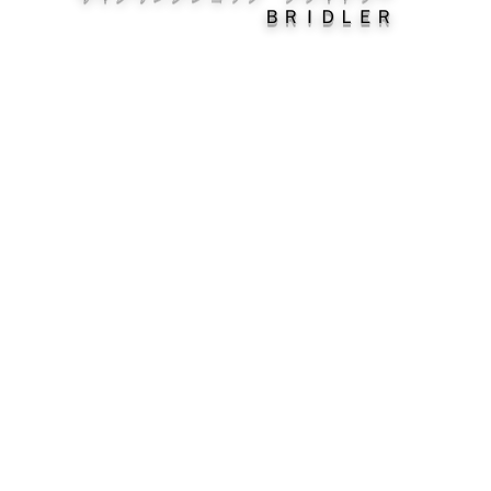
ＢＲＩＤＬＥＲ